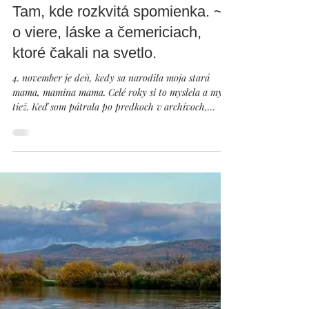
Nov 4, 2025
Tam, kde rozkvitá spomienka. ~
o viere, láske a čemericiach,
ktoré čakali na svetlo.
4. november je deň, kedy sa narodila moja stará
mama, mamina mama. Celé roky si to myslela a my
tiež. Keď som pátrala po predkoch v archívoch,
zistila som, že sa vlastne narodila 3. novembra –
lenže vtedy sa často do krstného listu zapisoval nie
dátum narodenia, ale dátum krstu. Novorodeniatka
totiž často umierali, a tak ich krstili hneď na druhý