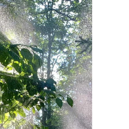
Možno láska nikdy neodchádza
— len mení tvar
Niektoré stretnutia si duša zapamätá nie len preto ,
že boli výnimočné, ale predovšetkým preto, že sa v
nich dotkla niečoho, čo bolo pravdivé. Niečoho, čo
nepotrebovalo slová. Už niekoľko týždňov chodím k
jazeru, keď zapadá slnko. Na miesto a v čase, kedy sa
deň ponára do ticha a voda odráža farby neba. Zdá
sa mi, akoby jazero každý večer ukazovalo len malú
paletu farieb neba, ktoré si za svoj život pamätá. Tam
ku mne prichádzajú dve labute. Vždy. Niekedy ja
čakám na ne, in