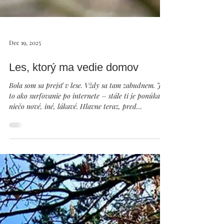
Dec 19, 2025
Les, ktorý ma vedie domov
Bola som sa prejsť v lese. Vždy sa tam zabudnem. Je
to ako surfovanie po internete – stále ti je ponúkané
niečo nové, iné, lákavé. Hlavne teraz, pred
VIanocami, lebo veď keď toto nekúpiš, tak nie si ani
človek... Klikáš, prechádzaš, necháš sa viesť… a zrazu
si tak hlboko ponorená, že čas prestane existovať.
Takto to mám ja v lese. Keď som vošla k bukom, do
ich priestoru, kráčala som cestičkou, ktorú vychodili
bytosti žijúce v lese. Často idem práve po týchto
chodníčkoch. Vte