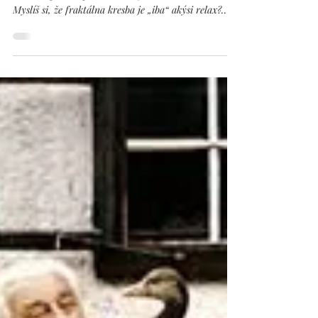
každým: fraktálna kresba bez
obmedzení
M O M E N T tvorenia je viac než samotné ťahy
štetcom, perom, pastelkou — je to cesta dovnútra.
Myslíš si, že fraktálna kresba je „iba“ akýsi relax?
Určite aj… no nielen to. Okrem toho, že pri
fraktálnej kresbe sa človek spája so svojím vlastným
JA, si pomocou pasteliek dokáže doslova nakresliť
svoj svet —a vôbec pritom nemusí byť umelec ani
vedieť kresliť. To, čo vznikne na papieri, je odraz
aktuálneho vnútorného sveta… a práve cez
terapeutické kresby ho možno krok za krok