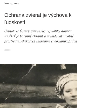
Nov 15, 2025
Ochrana zvierat je výchova k
ľudskosti.
Článok 44 Ústavy Slovenskej republiky hovorí:
KAŽDÝ je povinný chrániť a zveľaďovať životné
prostredie. Akékoľvek súkromné či občianskoprávne
aktivity na pomoc zvieratám (prikrmovanie, stavba
búdok a pod.) sú preto nielen výkonom základného
ústavného práva, ale fakticky vlastne aj povinnosťou.
Realitou u nás žiaľ ale je, že štát je prvý, ktorý svoju
ústavnú povinnosť porušuje. Povinnosťou štátu je
okrem iného: proaktívne z vlastných zdrojov