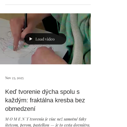
Ľudia často vyhľadávajú zážitky aby sa cítili živí. Ja
som dnes mala nečakaný zážitok, ako z rozprávky -
na prechádzke, doma v lese. Stretla som stádo
danielov. Dnes bola so mnou moja Jeannie, fenka
starenka, už čoskoro 15 ročná, takže veľmi blízko k
nim sme sa nedostali. No predsa - bolo to stretnutie
krásne. V stále bol jeden daniel biely, albín. Vidieť
stádo danielov je výnimočné, vidieť daniela- albína,
dar. Keď sme ich potom stretli ešte raz v lese, tak som
si pripa
Load video
Nov 23, 2025
Keď tvorenie dýcha spolu s