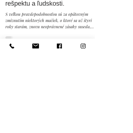
Oct 26, 2025
Svedectvo o ochrane života a
hraníc alebo o hľadaní kúska
rešpektu a ľudskosti.
S veľkou pravdepodobnosťou sú za opätovným
zmiznutím niektorých mačiek, o ktoré sa už štyri
roky starám, znovu neoprávnené zásahy suseda.
Možno by niekto mohol namietnuť: „Veď sú to len
mačky“ – niekam sa zatúlali. Áno, občas sa niektoré
jeden či dva dni neukážu, lebo sú to mačky. S tým