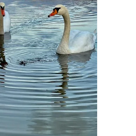
deň po narodení. Dnes by mala moja mamka , ako
sme ju volali, 103 rokov . Pracovala vo fabrike, kde
utrpela úraz na rukách. Naprie