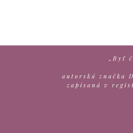
„Byť č
autorská značka 
zapísaná v regis