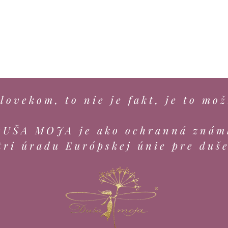
lovekom, to nie je fakt, je to mož
DUŠA MOJA je ako ochranná znám
tri úradu Európskej únie pre duš