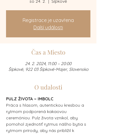
so 24. 2.
  |  
Šípkové
Registrace je uzavřena
Další události
Čas a Miesto
24. 2. 2024, 11:00 – 20:00
Šípkové, 922 03 Šípkové-Majer, Slovensko
O udalosti
PULZ ŽIVOTA ~ IMBOLC
Práca s hlasom, autentickou kresbou a 
rytmom podporená kakaovou 
ceremóniou. Pulz života vznikol, aby 
pomohol zjednotiť rytmus nášho bytia s 
rytmom prírody, aby nás priblížil k 