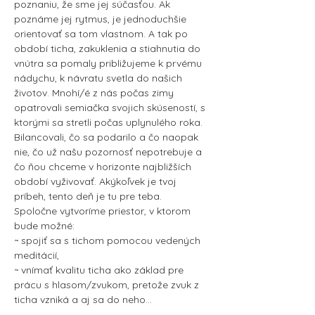
poznaniu, že sme jej súčasťou. Ak 
poznáme jej rytmus, je jednoduchšie 
orientovať sa tom vlastnom. A tak po 
období ticha, zakuklenia a stiahnutia do 
vnútra sa pomaly približujeme k prvému 
nádychu, k návratu svetla do našich 
životov. Mnohí/é z nás počas zimy 
opatrovali semiačka svojich skúseností, s 
ktorými sa stretli počas uplynulého roka. 
Bilancovali, čo sa podarilo a čo naopak 
nie, čo už našu pozornosť nepotrebuje a 
čo ňou chceme v horizonte najbližších 
období vyživovať. Akýkoľvek je tvoj 
príbeh, tento deň je tu pre teba.
Spoločne vytvoríme priestor, v ktorom 
bude možné:
~ spojiť sa s tichom pomocou vedených 
meditácií,
~ vnímať kvalitu ticha ako základ pre 
prácu s hlasom/zvukom, pretože zvuk z 
ticha vzniká a aj sa do neho…