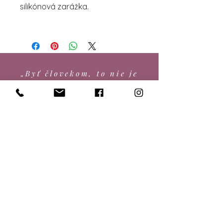
silikónová zarážka.
„Byť človekom, to nie je
fakt, je to možnosť.“
autorská značka DUŠA
MOJA je ako ochranná
známka Európskej únie
zapísaná v registri úradu
Európskej únie pre duševné
vlastníctvo.
Zásady ochrany osobných údajov