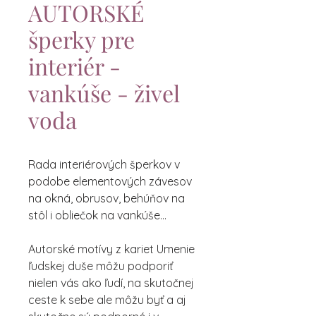
AUTORSKÉ
šperky pre
interiér -
vankúše - živel
voda
Rada interiérových šperkov v
podobe elementových závesov
na okná, obrusov, behúňov na
stôl i obliečok na vankúše...
Autorské motívy z kariet Umenie
ľudskej duše môžu podporiť
nielen vás ako ľudí, na skutočnej
ceste k sebe ale môžu byť a aj