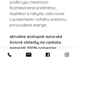
podľa typu miestnosti.
Rozmiestnenie predmetov,
doplnkov a nábytku úzko súvisí
s ponechaním voľného priestoru
pre prúdenie energie.
aktuálne dostupné autorské
živlové obliečky na vankúše:
materiál: 100% polyester
vankúše: 50 x 70cm povrch
vankúša 100 % bavlna, výplň
tvorí antialergické duté
vlákno
35x45 cm, povrch
vankúša: 100% bavlna, výplň
vankúša: 100% polyester
cena je uvedená za autorskú