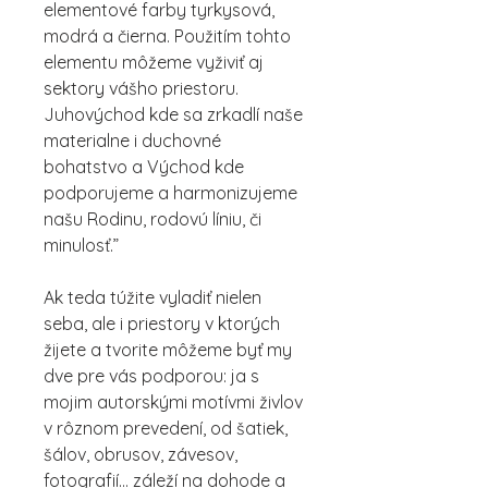
elementové farby tyrkysová,
modrá a čierna. Použitím tohto
elementu môžeme vyživiť aj
sektory vášho priestoru.
Juhovýchod kde sa zrkadlí naše
materialne i duchovné
bohatstvo a Východ kde
podporujeme a harmonizujeme
našu Rodinu, rodovú líniu, či
minulosť.”
Ak teda túžite vyladiť nielen
seba, ale i priestory v ktorých
žijete a tvorite môžeme byť my
dve pre vás podporou: ja s
mojim autorskými motívmi živlov
v rôznom prevedení, od šatiek,
šálov, obrusov, závesov,
fotografií… záleží na dohode a