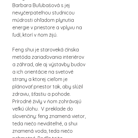
Barbara Buľubašová s jej
nevyčerpateľnou studnicou
múdrosti ohľadom plynutia
energie v priestore a vplyvu na
ľudí, ktorí v ňom žijú.
Feng shui je staroveká čínska
metóda zariaďovania interiérov
a záhrad, ale aj výstavby budov
a ich orientácie na svetové
strany a ktorej cieľom je
plánovať priestor tak, aby slúžil
zdraviu, šťastiu a pohode.
Prírodné živly v ňom zohrávajú
veľkú úlohu. V preklade do
slovenčiny: feng znamená vietor,
teda niečo neviditeľné, a shui
znamená voda, teda niečo