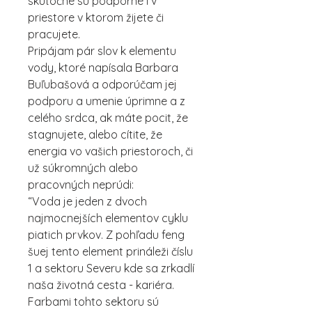
skutočne sú podporné i v
priestore v ktorom žijete či
pracujete.
Pripájam pár slov k elementu
vody, ktoré napísala Barbara
Buľubašová a odporúčam jej
podporu a umenie úprimne a z
celého srdca, ak máte pocit, že
stagnujete, alebo cítite, že
energia vo vašich priestoroch, či
už súkromných alebo
pracovných neprúdi:
“Voda je jeden z dvoch
najmocnejších elementov cyklu
piatich prvkov. Z pohľadu feng
šuej tento element prináleži číslu
1 a sektoru Severu kde sa zrkadlí
naša životná cesta - kariéra.
Farbami tohto sektoru sú