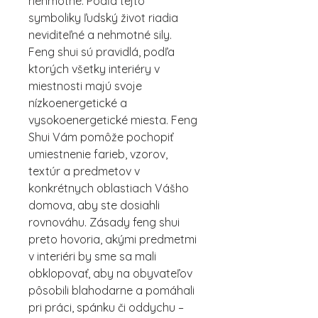
nehmotné. Podľa tejto
symboliky ľudský život riadia
neviditeľné a nehmotné sily.
Feng shui sú pravidlá, podľa
ktorých všetky interiéry v
miestnosti majú svoje
nízkoenergetické a
vysokoenergetické miesta. Feng
Shui Vám pomôže pochopiť
umiestnenie farieb, vzorov,
textúr a predmetov v
konkrétnych oblastiach Vášho
domova, aby ste dosiahli
rovnováhu. Zásady feng shui
preto hovoria, akými predmetmi
v interiéri by sme sa mali
obklopovať, aby na obyvateľov
pôsobili blahodarne a pomáhali
pri práci, spánku či oddychu –