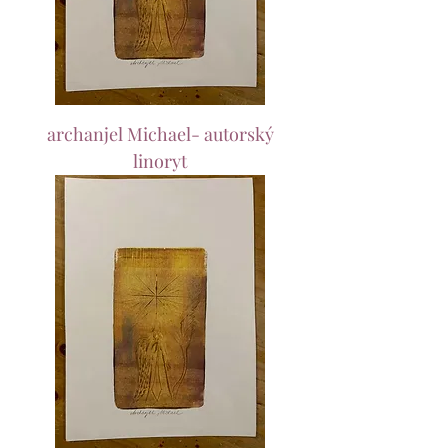
archanjel Michael- autorský
linoryt