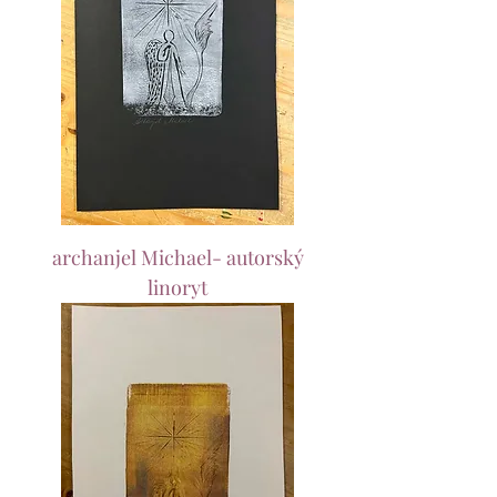
archanjel Michael- autorský
linoryt