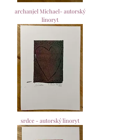
archanjel Michael- autorský
linoryt
srdce - autorský linoryt