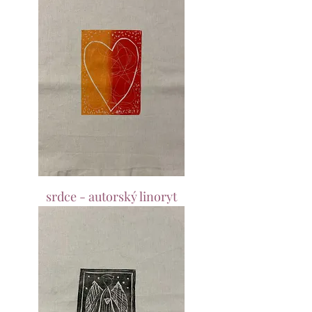
srdce - autorský linoryt