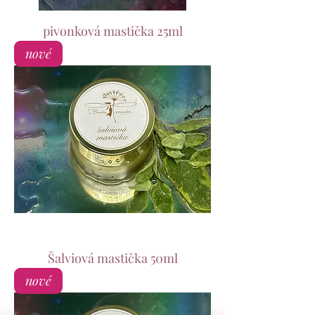
pivonková mastička 25ml
nové
Šalviová mastička 50ml
nové