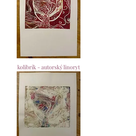
kolibrík - autorský linoryt