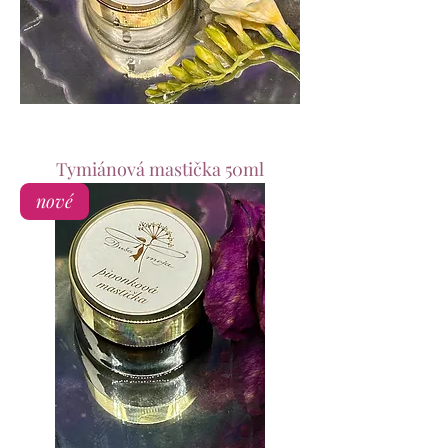
Tymiánová mastička 50ml
nové