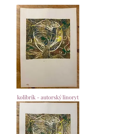
kolibrík - autorský linoryt