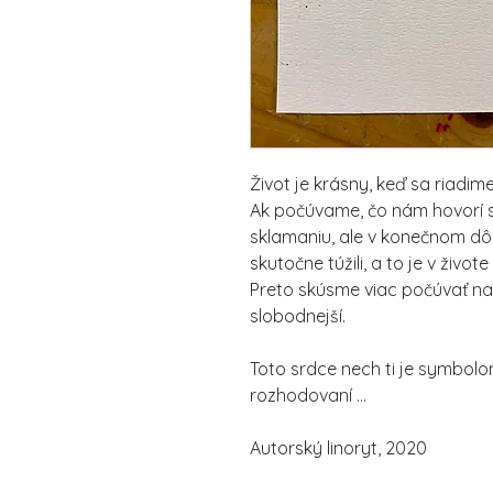
Život je krásny, keď sa riadim
Ak počúvame, čo nám hovorí
sklamaniu, ale v konečnom dô
skutočne túžili, a to je v živote 
Preto skúsme viac počúvať n
slobodnejší.
Toto srdce nech ti je symbolo
rozhodovaní ...
Autorský linoryt, 2020