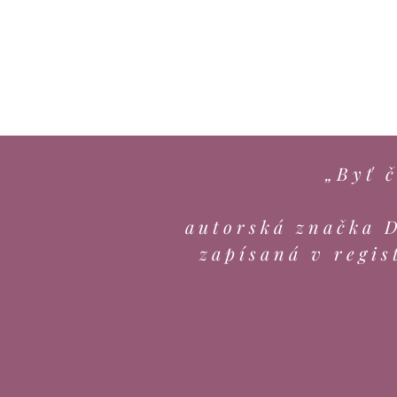
„Byť č
autorská značka 
zapísaná v regis