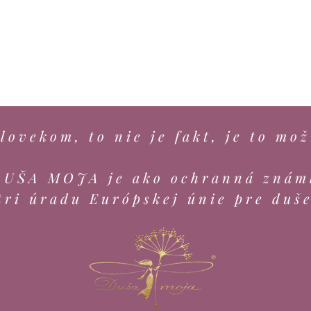
lovekom, to nie je fakt, je to mož
DUŠA MOJA je ako ochranná znám
tri úradu Európskej únie pre duš