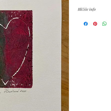
Bližšie info
autorský linoryt na 18