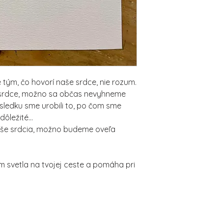
e tým, čo hovorí naše srdce, nie rozum.
 srdce, možno sa občas nevyhneme
sledku sme urobili to, po čom sme
dôležité...
aše srdcia, možno budeme oveľa
m svetla na tvojej ceste a pomáha pri