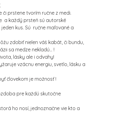
.
 či prstene tvorím ručne z medi.
e a každý prsteň sú autorské
ba jeden kus. Sú ručne maľované a
ôžu zdobiť nielen váš kabát, či bundu,
ntázii sa medze nekladú... !
ota, lásky ale i odvahy!
žaruje vzácnu energiu, svetlo, lásku a
, byť človekom je možnosť !
 ozdoba pre každú skutočne
ktorá ho nosí, jednoznačne vie kto a