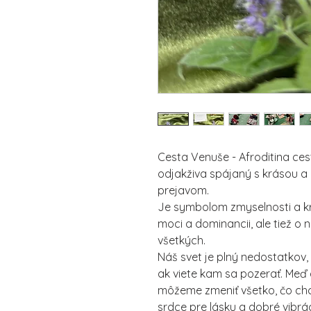
Cesta Venuše - Afroditina cest
odjakživa spájaný s krásou a
prejavom.
Je symbolom zmyselnosti a krás
moci a dominancii, ale tiež o
všetkých.
Náš svet je plný nedostatkov,
ak viete kam sa pozerať. Meď 
môžeme zmeniť všetko, čo ch
srdce pre lásku a dobré vibrác