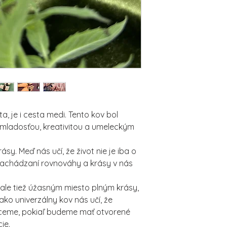
a, je i cesta medi. Tento kov bol
 mladosťou, kreativitou a umeleckým
y. Meď nás učí, že život nie je iba o
 nachádzaní rovnováhy a krásy v nás
 ale tiež úžasným miesto plným krásy,
ako univerzálny kov nás učí, že
ceme, pokiaľ budeme mať otvorené
ie.