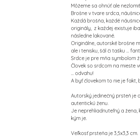
Môžeme sa ohnúť ale nezlomiť
Brošne v tvare srdca, náušnice
Každá brošňa, každé náušnic
originály, z každej existuje i
následne lakované.
Originálne, autorské brošne m
ale i tenisku, šál či tašku ... fa
Srdce je pre mňa symbolom živ
Človek so srdcom na mieste vy
... odvahu!
A byť človekom to nie je fakt
Autorský jedinečný prsteň je
autentickú ženu.
Je neprehliadnuteľný a žena, 
kým je.
Veľkosť prsteňa je 3,5x3,3 cm.