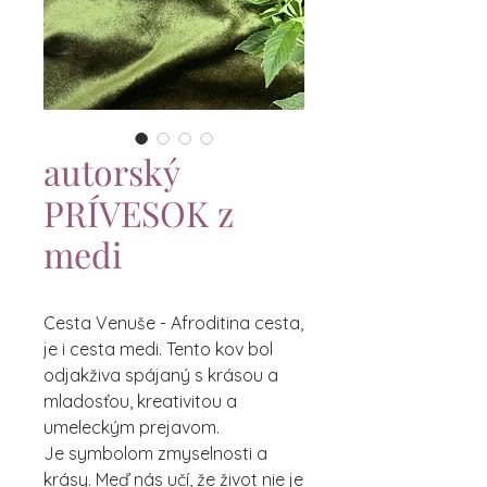
autorský
PRÍVESOK z
medi
Cesta Venuše - Afroditina cesta,
je i cesta medi. Tento kov bol
odjakživa spájaný s krásou a
mladosťou, kreativitou a
umeleckým prejavom.
Je symbolom zmyselnosti a
krásy. Meď nás učí, že život nie je