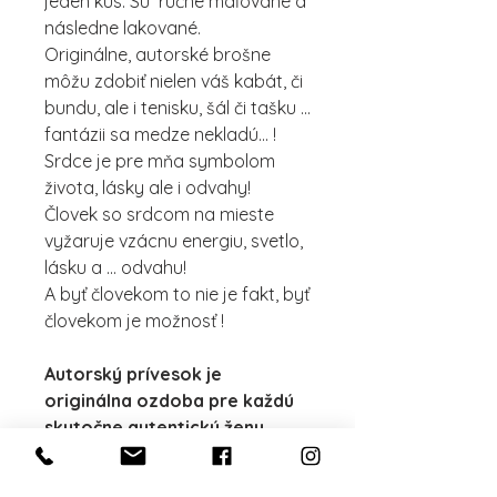
jeden kus. Sú ručne maľované a
následne lakované.
Originálne, autorské brošne
môžu zdobiť nielen váš kabát, či
bundu, ale i tenisku, šál či tašku ...
fantázii sa medze nekladú... !
Srdce je pre mňa symbolom
života, lásky ale i odvahy!
Človek so srdcom na mieste
vyžaruje vzácnu energiu, svetlo,
lásku a ... odvahu!
A byť človekom to nie je fakt, byť
človekom je možnosť !
Autorský prívesok je
originálna ozdoba pre každú
skutočne autentickú ženu.
Je neprehliadnuteľný a žena,
ktorá ho nosí, jednoznačne