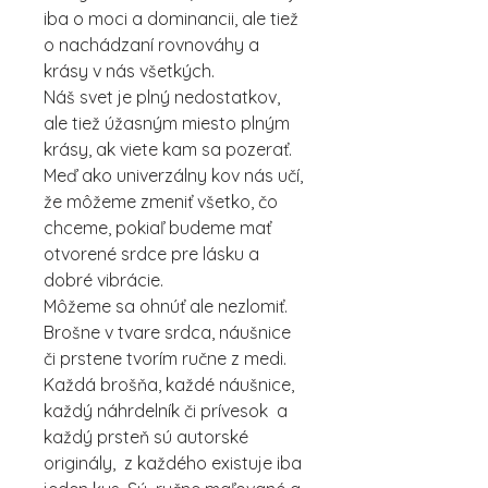
iba o moci a dominancii, ale tiež
o nachádzaní rovnováhy a
krásy v nás všetkých.
Náš svet je plný nedostatkov,
ale tiež úžasným miesto plným
krásy, ak viete kam sa pozerať.
Meď ako univerzálny kov nás učí,
že môžeme zmeniť všetko, čo
chceme, pokiaľ budeme mať
otvorené srdce pre lásku a
dobré vibrácie.
Môžeme sa ohnúť ale nezlomiť.
Brošne v tvare srdca, náušnice
či prstene tvorím ručne z medi.
Každá brošňa, každé náušnice,
každý náhrdelník či prívesok a
každý prsteň sú autorské
originály, z každého existuje iba