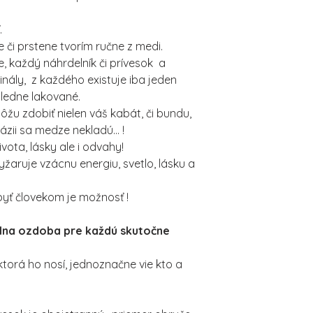
.
 či prstene tvorím ručne z medi.
, každý náhrdelník či prívesok a
inály, z každého existuje iba jeden
sledne lakované.
ôžu zdobiť nielen váš kabát, či bundu,
ntázii sa medze nekladú... !
ota, lásky ale i odvahy!
žaruje vzácnu energiu, svetlo, lásku a
, byť človekom je možnosť !
álna ozdoba pre každú skutočne
ktorá ho nosí, jednoznačne vie kto a