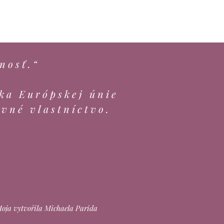
nosť.“
ka Európskej únie
evné vlastníctvo.
ja vytvořila Michaela Parida