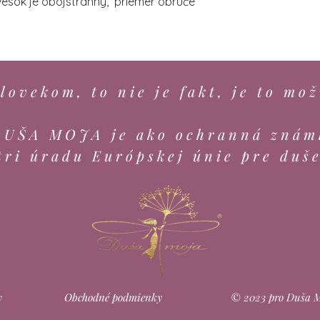
ívesok je obojstranný, priemer obruče
lovekom, to nie je fakt, je to mož
DUŠA MOJA je ako ochranná znám
tri úradu Európskej únie pre duš
v
Obchodné podmienky
© 2023 pro Duša Mo