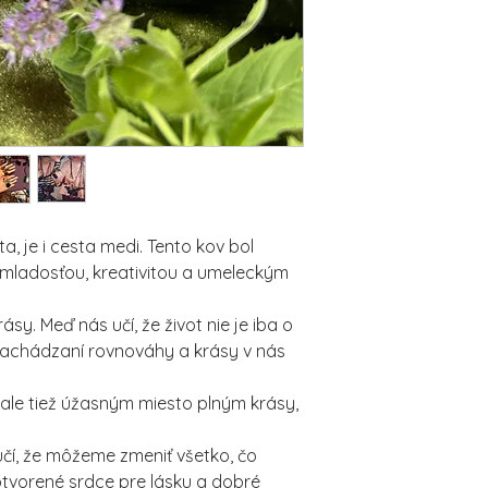
a, je i cesta medi. Tento kov bol
 mladosťou, kreativitou a umeleckým
y. Meď nás učí, že život nie je iba o
 nachádzaní rovnováhy a krásy v nás
 ale tiež úžasným miesto plným krásy,
čí, že môžeme zmeniť všetko, čo
tvorené srdce pre lásku a dobré