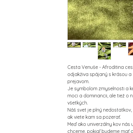
Cesta Venuše - Afroditina cest
odjakživa spájaný s krásou a
prejavom.
Je symbolom zmyselnosti a krás
moci a dominancii, ale tiež o
všetkých.
Náš svet je plný nedostatkov,
ak viete kam sa pozerať.
Meď ako univerzálny kov nás u
chceme, pokiaľ budeme mať o