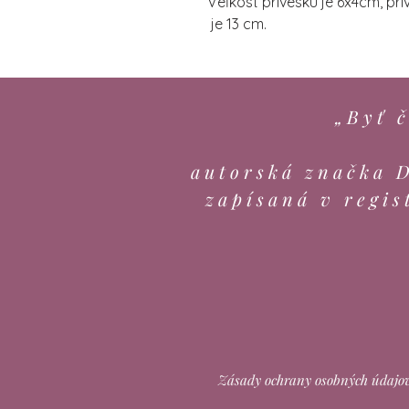
Veľkost prívesku je 6x4cm, pr
je 13 cm.
„Byť č
autorská značka 
zapísaná v regis
Zásady ochrany osobných údajo