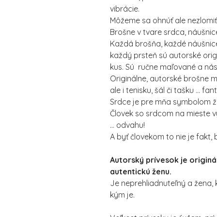
vibrácie.
Môžeme sa ohnúť ale nezlomiť
Brošne v tvare srdca, náušnice
Každá brošňa, každé náušnice
každý prsteň sú autorské orig
kus. Sú ručne maľované a ná
Originálne, autorské brošne m
ale i tenisku, šál či tašku ... fa
Srdce je pre mňa symbolom živ
Človek so srdcom na mieste vy
... odvahu!
A byť človekom to nie je fakt
Autorský prívesok je origin
autentickú ženu.
Je neprehliadnuteľný a žena, 
kým je.