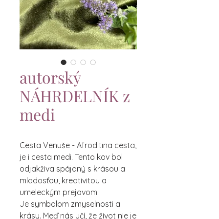
autorský
NÁHRDELNÍK z
medi
Cesta Venuše - Afroditina cesta,
je i cesta medi. Tento kov bol
odjakživa spájaný s krásou a
mladosťou, kreativitou a
umeleckým prejavom.
Je symbolom zmyselnosti a
krásy. Meď nás učí, že život nie je