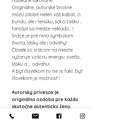
následne lakované.
Originálne, autorské brošne
môžu zdobiť nielen váš kabát, či
bundu, ale i tenisku, šál či tašku ...
fantázii sa medze nekladú... !
Srdce je pre mňa symbolom
života, lásky ale i odvahy!
Človek so srdcom na mieste
vyžaruje vzácnu energiu, svetlo,
lásku a ... odvahu!
A byť človekom to nie je fakt, byť
človekom je možnosť !
Autorský prívesok je
originálna ozdoba pre každú
skutočne autentickú ženu.
Je neprehliadnuteľný a žena,
ktorá ho nosí, jednoznačne
vie kto a kým je.