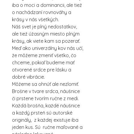
iba o moci a dominancii, ale tiež
o nachádzaní rovnováhy a
krásy v nás všetkých.
Náš svet je plný nedostatkov,
ale tiež úžasným miesto plným
krásy, ak viete kam sa pozerať.
Meď ako univerzálny kov nás učí,
že môžeme zmeniť všetko, čo
chceme, pokiaľ budeme mať
otvorené srdce pre lásku a
dobré vibrácie.
Môžeme sa ohnúť ale nezlomiť.
Brošne v tvare srdca, náušnice
či prstene tvorím ručne z medi.
Každá brošňa, každé náušnice
a každý prsteň sú autorské
originály, z každej existuje iba
jeden kus. Sú ručne maľované a