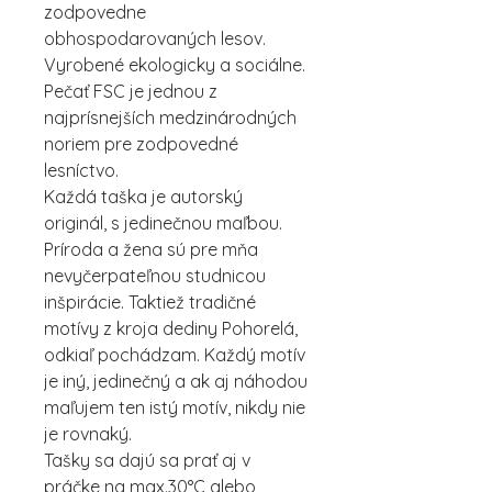
zodpovedne
obhospodarovaných lesov.
Vyrobené ekologicky a sociálne.
Pečať FSC je jednou z
najprísnejších medzinárodných
noriem pre zodpovedné
lesníctvo.
Každá taška je autorský
originál, s jedinečnou maľbou.
Príroda a žena sú pre mňa
nevyčerpateľnou studnicou
inšpirácie. Taktiež tradičné
motívy z kroja dediny Pohorelá,
odkiaľ pochádzam. Každý motív
je iný, jedinečný a ak aj náhodou
maľujem ten istý motív, nikdy nie
je rovnaký.
Tašky sa dajú sa prať aj v
práčke na max.30°C alebo