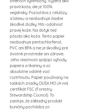
smeroch výnimočný. Vyzerá ako
pravá koža, ale je 100%
vegánsky: Pozostáva z celulózy
a latexu a neobsahuje žiadne
škodlivé zložky. Má i odolnosť
pravej kože. Na dotyk tiež
pôsobí ako koža. Tento papier
neobsahuje pentachlorfenol,
PVC ani BPA a nie je škodlivý pre
životné prostredie ani zdravie.
Jeho vlastnosti spájajú výhody
papiera a tkaniny a sú
absolútne odolné voči
roztrhnutiu. Papier používaný na
taškách značky DUŠA MOJA má
certifikát FSC (Forestry
Stewardship Council). To
zaisťuje, že základný produkt
buničiny pochádza zo