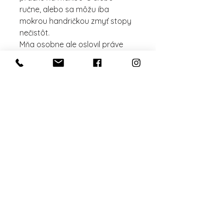
ručne, alebo sa môžu iba
mokrou handričkou zmyť stopy
nečistôt.
Mňa osobne ale oslovil práve
ten ošúchaný vzhľad, keď sa
taška už trochu zašpiní a
zmäkne, takže ja ich neperiem.
Nech sa páči, vyberte si....!
Aktuálne dostupný iba 1 kus.
rozmery: 48x41cm
Bližšie info
štýlové bambusové rúčky v tvare
písmena U
„Byť človekom, to nie je
fakt, je to možnosť.“