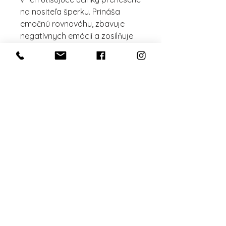
na nositeľa šperku. Prináša
emočnú rovnováhu, zbavuje
negatívnych emócií a zosilňuje
intu´´iciu. Maori, kedže mušla
pochádza z Nového Zélandu
veria, že majiteľovi prináša
šťastie, bohatsvo, ochranu a
kľud.
Dĺžka jednej je 5,3 cm a druhá
je 4,2 sú asymetrické, bižutérne
komponenty medenej farby.
„Byť človekom, to nie je
fakt, je to možnosť.“