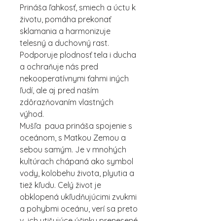
Prináša ľahkosť, smiech a úctu k
životu, pomáha prekonať
sklamania a harmonizuje
telesný a duchovný rast.
Podporuje plodnosť tela i ducha
a ochraňuje nás pred
nekooperatívnymi ťahmi iných
ľudí, ale aj pred naším
zdôrazňovaním vlastných
výhod.
Mušľa paua prináša spojenie s
oceánom, s Matkou Zemou a
sebou samým. Je v mnohých
kultúrach chápaná ako symbol
vody, kolobehu života, plyutia a
tiež kľudu. Celý život je
obklopená ukľudňujúcimi zvukmi
a pohybmi oceánu, verí sa preto
v ich utišujúce účinky prenesené