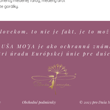
ponenty medenej farby, medený drôt
te gorálky.
lovekom, to nie je fakt, je to mož
DUŠA MOJA je ako ochranná znám
tri úradu Európskej únie pre duš
v
Obchodné podmienky
© 2023 pro Duša Mo