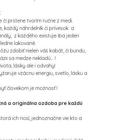
.
 či prstene tvorím ručne z medi.
, každý náhrdelník či prívesok a
inály, z každého existuje iba jeden
sledne lakované.
ôžu zdobiť nielen váš kabát, či bundu,
ntázii sa medze nekladú... !
ota, lásky ale i odvahy!
žaruje vzácnu energiu, svetlo, lásku a
, byť človekom je možnosť !
čná a originálna ozdoba pre každú
torá ich nosí, jednoznačne vie kto a