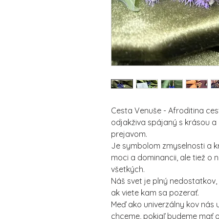
Cesta Venuše - Afroditina cest
odjakživa spájaný s krásou a
prejavom.
Je symbolom zmyselnosti a krás
moci a dominancii, ale tiež o
všetkých.
Náš svet je plný nedostatkov,
ak viete kam sa pozerať.
Meď ako univerzálny kov nás u
chceme, pokiaľ budeme mať o