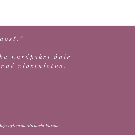
nosť.“
ka Európskej únie
evné vlastníctvo.
ja vytvořila Michaela Parida