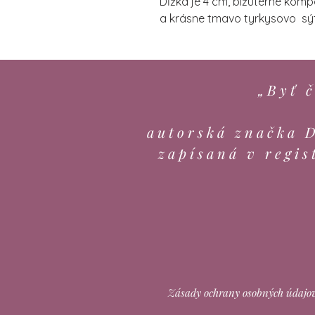
Dĺžka je 4 cm, bižutérne kom
a krásne tmavo tyrkysovo sý
„Byť č
autorská značka 
zapísaná v regis
Zásady ochrany osobných údajo