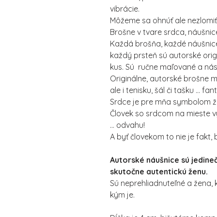
vibrácie.
Môžeme sa ohnúť ale nezlomiť
Brošne v tvare srdca, náušnice
Každá brošňa, každé náušnice
každý prsteň sú autorské orig
kus. Sú ručne maľované a ná
Originálne, autorské brošne m
ale i tenisku, šál či tašku ... fa
Srdce je pre mňa symbolom živ
Človek so srdcom na mieste vy
... odvahu!
A byť človekom to nie je fakt
Autorské náušnice sú jedine
skutočne autentickú ženu.
Sú neprehliadnuteľné a žena, k
kým je.