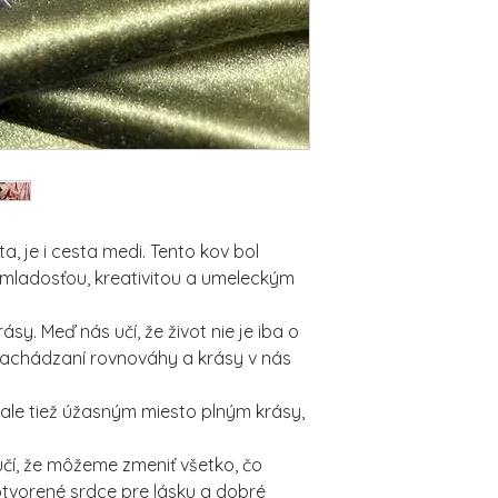
a, je i cesta medi. Tento kov bol
 mladosťou, kreativitou a umeleckým
y. Meď nás učí, že život nie je iba o
 nachádzaní rovnováhy a krásy v nás
 ale tiež úžasným miesto plným krásy,
čí, že môžeme zmeniť všetko, čo
tvorené srdce pre lásku a dobré