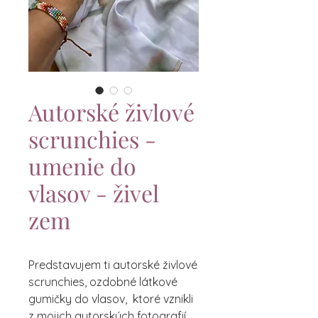
Autorské živlové
scrunchies -
umenie do
vlasov - živel
zem
Predstavujem ti autorské živlové
scrunchies, ozdobné látkové
gumičky do vlasov, ktoré vznikli
z mojich autorských fotografií.