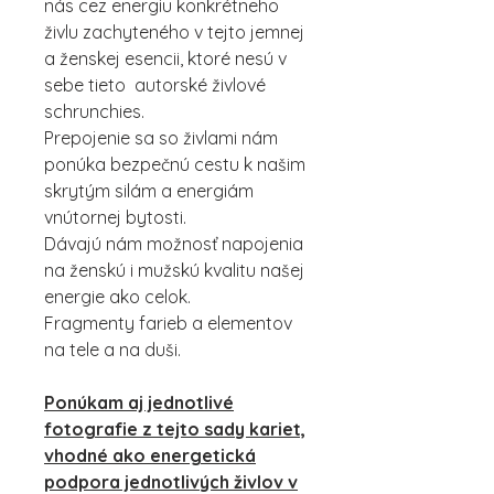
nás cez energiu konkrétneho
živlu zachyteného v tejto jemnej
a ženskej esencii, ktoré nesú v
sebe tieto autorské živlové
schrunchies.
Prepojenie sa so živlami nám
ponúka bezpečnú cestu k našim
skrytým silám a energiám
vnútornej bytosti.
Dávajú nám možnosť napojenia
na ženskú i mužskú kvalitu našej
energie ako celok.
Fragmenty farieb a elementov
na tele a na duši.
Ponúkam aj jednotlivé
fotografie z tejto sady kariet,
vhodné ako energetická
podpora jednotlivých živlov v