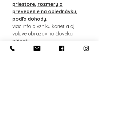
priestore, rozmery a
prevedenie na objednávku,
podľa dohody.
viac info o vzniku kariet a aj
vplyve obrazov na človeka
nájdeš
tu: https://www.dusamoja.sk/u
menie-ludskej-duse
Materiál: 100% polyester
Pranie: jemné, do 40°C
živlový balíček autorských
scrunchies
Vyskladaj si svoj živlový balíček
autorských scrunchies!
Z aktuálnej ponuky si vyber z každého
živlu scrunchies podľa svojho výberu.