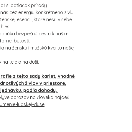
ať si odtlačok prírody
nás cez energiu konkrétneho živlu
ženskej esencii, ktoré nesú v sebe
chies.
 ponúka bezpečnú cestu k našim
ornej bytosti.
 na ženskú i mužskú kvalitu našej
na tele a na duši.
rafie z tejto sady kariet, vhodné
notlivých živlov v priestore,
bjednávku, podľa dohody.
 vplyve obrazov na človeka nájdeš
/umenie-ludskej-duse