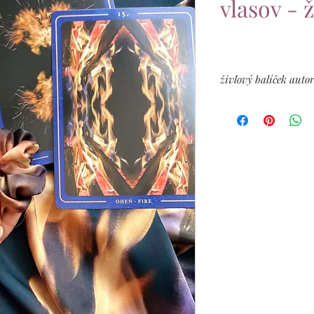
vlasov - 
živlový balíček auto
Vyskladaj si svoj živ
Z aktuálnej ponuky si
podľa svojho výberu.
Aktuálne tak môžeš ke
živel, ktorý potrebuj
deň.
Pri kúpe tohto balíčk
Iba do vypredania zás
Pri kúpe vlož do koš
uveď poznámku - živl
objednávky odpočíta