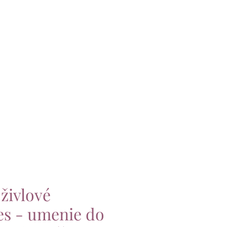
živlové
es - umenie do