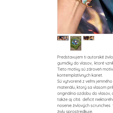
Predstavujem ti autorské živl
gumičky do vlasov, ktoré vznik
Tieto motívy sú zároveň motí
kontemplatívnych kariet.
Sú vytvorené z veľmi jemného 
materiálu, ktorý sa vlasom pri
originálna ozdobu do vlasov, 
takže aj cítiš deficit niektoré
nosenie živlových scrunchies 
živlu sprostredkuje.