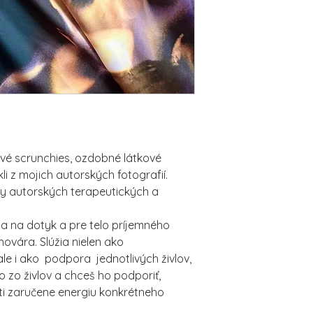
ové scrunchies, ozdobné látkové
li z mojich autorských fotografií.
vy autorských terapeutických a
a na dotyk a pre telo príjemného
hovára. Slúžia nielen ako
ale i ako podpora jednotlivých živlov,
ho zo živlov a chceš ho podporiť,
ti zaručene energiu konkrétneho