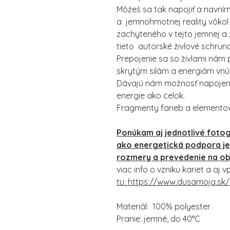
Môžeš sa tak napojiť a navním
a jemnohmotnej reality vôkol 
zachyteného v tejto jemnej a 
tieto autorské živlové schrun
Prepojenie sa so živlami nám
skrytým silám a energiám vnút
Dávajú nám možnosť napojenia
energie ako celok.
Fragmenty farieb a elementov 
Ponúkam aj jednotlivé fotog
ako energetická podpora jed
rozmery a prevedenie na o
viac info o vzniku kariet a aj
tu: https://www.dusamoja.sk
Materiál: 100% polyester
Pranie: jemné, do 40°C