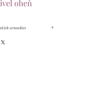
živel oheň
rských scrunchies
lový balíček autorských scrunchies!
 vyber z každého živlu scrunchies
dykoľvek podporiť či zharmonizovať
eš, v každom ročnom období a každý
a ušetríš 5 eur!
ob!
íka jednotlivé vybrané scrunchies,
ový balíček - a ja ti pri potvrdení
m uvedenú zľavu.