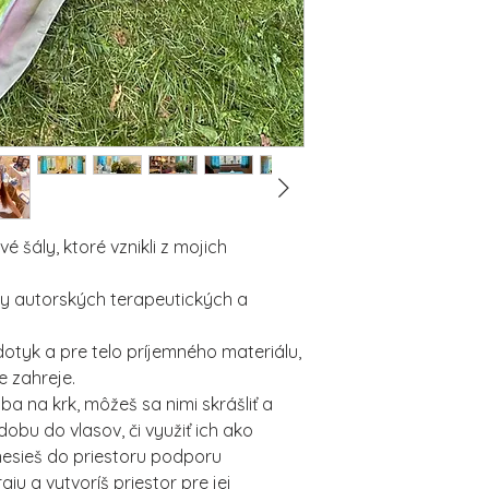
Pri kúpe vlož do koš
Cena podľa dohody, z
poznámku - živlový ba
a aj rozmeru.
objednávky odpočíta
é šály, ktoré vznikli z mojich
vy autorských terapeutických a
dotyk a pre telo príjemného materiálu,
e zahreje.
a na krk, môžeš sa nimi skrášliť a
dobu do vlasov, či využiť ich ako
inesieš do priestoru podporu
giu a vytvoríš priestor pre jej