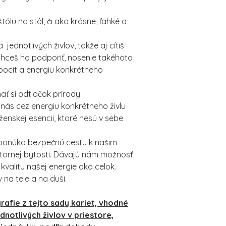
tólu na stôl, či ako krásne, ľahké a
jednotlivých živlov, takže aj cítiš
 chceš ho podporiť, nosenie takéhoto
 pocit a energiu konkrétneho
ať si odtlačok prírody
nás cez energiu konkrétneho živlu
ženskej esencii, ktoré nesú v sebe
 ponúka bezpečnú cestu k našim
tornej bytosti. Dávajú nám možnosť
kvalitu našej energie ako celok.
na tele a na duši.
rafie z tejto sady kariet, vhodné
notlivých živlov v priestore,