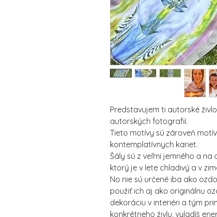
Predstavujem ti autorské živlov
autorských fotografií.
Tieto motívy sú zároveň motí
kontemplatívnych kariet.
Šály sú z veľmi jemného a na 
ktorý je v lete chladivý a v zim
No nie sú určené iba ako ozdob
použiť ich aj ako originálnu oz
dekoráciu v interiéri a tým pr
konkrétneho živlu, vyladíš ener