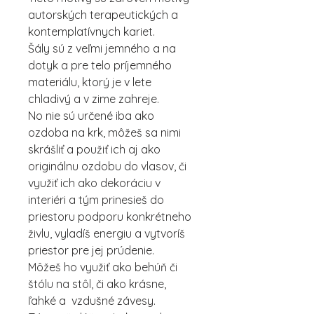
autorských terapeutických a
kontemplatívnych kariet.
Šály sú z veľmi jemného a na
dotyk a pre telo príjemného
materiálu, ktorý je v lete
chladivý a v zime zahreje.
No nie sú určené iba ako
ozdoba na krk, môžeš sa nimi
skrášliť a použiť ich aj ako
originálnu ozdobu do vlasov, či
využiť ich ako dekoráciu v
interiéri a tým prinesieš do
priestoru podporu konkrétneho
živlu, vyladíš energiu a vytvoríš
priestor pre jej prúdenie.
Môžeš ho využiť ako behúň či
štólu na stôl, či ako krásne,
ľahké a vzdušné závesy.