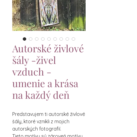
Autorské živlové
šály -živel
vzduch -
umenie a krása
na každý deň
Predstavujem ti autorské živlové
šály, ktoré vznikli z mojich
autorských fotografií.
Tieto motívy sú zároveň motívy