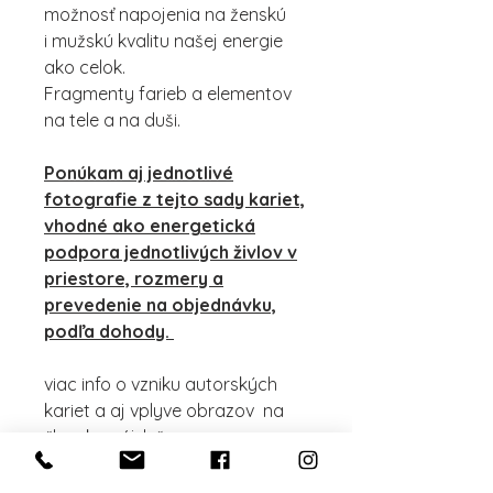
možnosť napojenia na ženskú
i mužskú kvalitu našej energie
ako celok.
Fragmenty farieb a elementov
na tele a na duši.
Ponúkam aj jednotlivé
fotografie z tejto sady kariet,
vhodné ako energetická
podpora jednotlivých živlov v
priestore, rozmery a
prevedenie na objednávku,
podľa dohody.
viac info o vzniku autorských
kariet a aj vplyve obrazov na
človeka nájdeš
tu: https://www.dusamoja.sk/u
menie-ludskej-duse