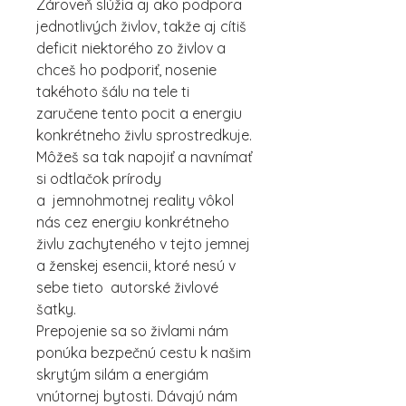
Zároveň slúžia aj ako podpora
jednotlivých živlov, takže aj cítiš
deficit niektorého zo živlov a
chceš ho podporiť, nosenie
takéhoto šálu na tele ti
zaručene tento pocit a energiu
konkrétneho živlu sprostredkuje.
Môžeš sa tak napojiť a navnímať
si odtlačok prírody
a jemnohmotnej reality vôkol
nás cez energiu konkrétneho
živlu zachyteného v tejto jemnej
a ženskej esencii, ktoré nesú v
sebe tieto autorské živlové
šatky.
Prepojenie sa so živlami nám
ponúka bezpečnú cestu k našim
skrytým silám a energiám
vnútornej bytosti. Dávajú nám