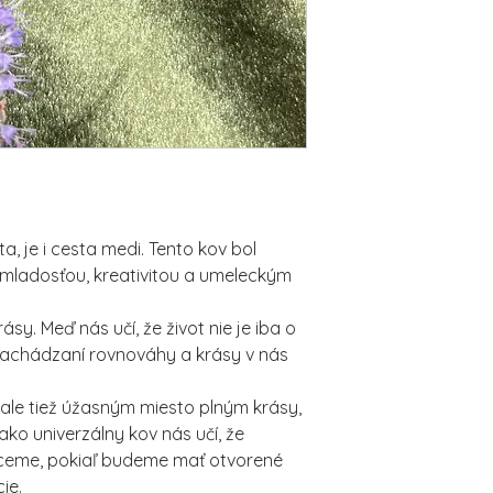
a, je i cesta medi. Tento kov bol
 mladosťou, kreativitou a umeleckým
y. Meď nás učí, že život nie je iba o
 nachádzaní rovnováhy a krásy v nás
 ale tiež úžasným miesto plným krásy,
ako univerzálny kov nás učí, že
ceme, pokiaľ budeme mať otvorené
ie.