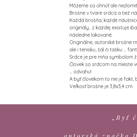
Môžeme sa ohnúť ale nezlomiť
Brošne v tvare srdca a tiež ná
Každá brošňa, každé náušnic
originály, z každej existuje i
následne lakované.
Originálne, autorské brošne m
ale i tenisku, šál či tašku ... fa
Srdce je pre mňa symbolom živ
Človek so srdcom na mieste vy
... odvahu!
A byť človekom to nie je fakt
Veľkosť brošne je 3,8x3,4 cm.
„Byť č
autorská značka 