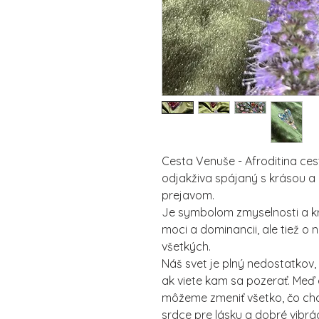
Cesta Venuše - Afroditina cest
odjakživa spájaný s krásou a
prejavom.
Je symbolom zmyselnosti a krás
moci a dominancii, ale tiež o
všetkých.
Náš svet je plný nedostatkov,
ak viete kam sa pozerať. Meď 
môžeme zmeniť všetko, čo ch
srdce pre lásku a dobré vibrác