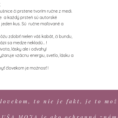
.
ušnice či prstene tvorím ručne z medi.
e a každý prsteň sú autorské
ba jeden kus. Sú ručne maľované a
ôžu zdobiť nielen váš kabát, či bundu,
ntázii sa medze nekladú... !
ota, lásky ale i odvahy!
žaruje vzácnu energiu, svetlo, lásku a
, byť človekom je možnosť !
lovekom, to nie je fakt, je to mož
DUŠA MOJA je ako ochranná znám